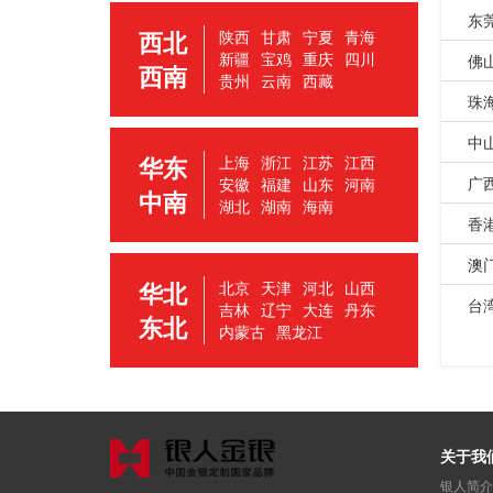
东
西北
陕西
甘肃
宁夏
青海
新疆
宝鸡
重庆
四川
佛
西南
贵州
云南
西藏
珠
中
华东
上海
浙江
江苏
江西
广
安徽
福建
山东
河南
中南
湖北
湖南
海南
香
澳
华北
北京
天津
河北
山西
台
吉林
辽宁
大连
丹东
东北
内蒙古
黑龙江
关于我
银人简介