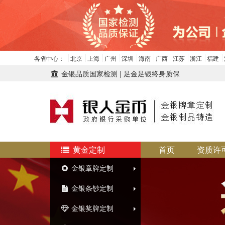
各省中心：
北京
上海
广州
深圳
海南
广西
江苏
浙江
福建
金银品质国家检测 | 足金足银终身质保
黄金定制
首页
资质许
金银章牌定制
金银条钞定制
金银奖牌定制