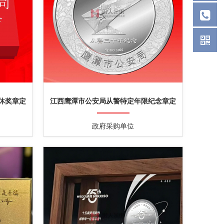
休奖章定
江西鹰潭市公安局从警特定年限纪念章定
制
政府采购单位