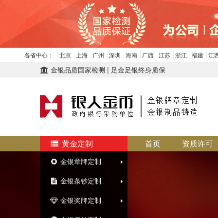
各省中心：
北京
上海
广州
深圳
海南
广西
江苏
浙江
福建
江
金银品质国家检测 | 足金足银终身质保
黄金定制
首页
资质许可
金银章牌定制
金银条钞定制
金银奖牌定制