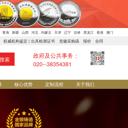
青海
新疆
山西
河北
内蒙古
天津
辽宁
吉林
黑龙江
香港
澳门
权威机构鉴定 | 出具检测证书
党徽采购函
报价
合同
政府及公共事务：
搜索
020--38354381
障
核心优势
定制流程
关于我们