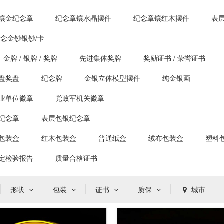
镶金纪念章
纪念章镶水晶摆件
纪念章镶红木摆件
表
念金钞银钞/卡
金牌 / 银牌 / 奖牌
先进集体奖牌
奖励证书 / 荣誉证书
盘奖盘
纪念牌
金银立体模型摆件
纯金银画
业单位徽章
党政军机关徽章
纪念章
表层包银纪念章
包装盒
红木包装盒
普通纸盒
绒布包装盒
塑料
定检验报告
质量合格证书
形状
包装
证书
质保
城市