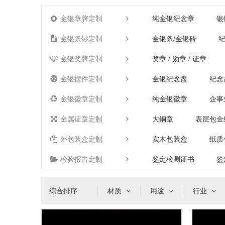
金银章牌定制
纯金银纪念章
银
金银条钞定制
金银条/金银砖
纪
金银奖牌定制
奖章 / 勋章 / 证章
金银摆件定制
金银纪念盘
纪念
金银徽章定制
纯金银徽章
企事
金属证章定制
大铜章
表层包金
外包装盒定制
实木包装盒
纸质
检验报告定制
鉴定检测证书
鉴
综合排序
材质
用途
行业