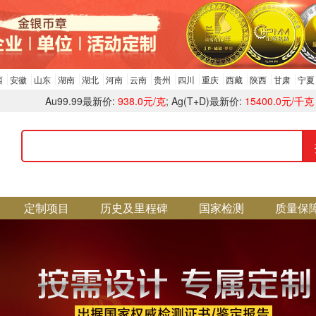
西
安徽
山东
湖南
湖北
河南
云南
贵州
四川
重庆
西藏
陕西
甘肃
宁夏
Au99.99最新价:
938.0元/克
; Ag(T+D)最新价:
15400.0元/千克
定制项目
历史及里程碑
国家检测
质量保