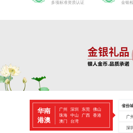
多项标准资质认证
金银
省份
华南
广州
深圳
东莞
佛山
珠海
中山
广西
香港
广
港澳
澳门
台湾
深