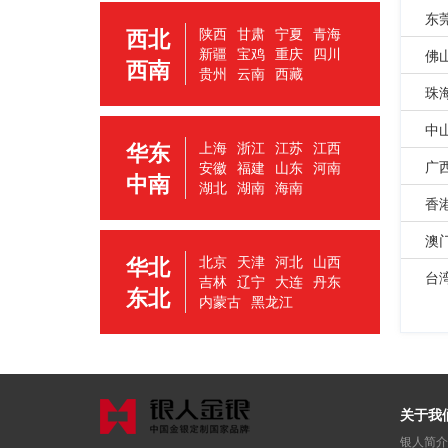
东
西北
陕西
甘肃
宁夏
青海
新疆
宝鸡
重庆
四川
佛
西南
贵州
云南
西藏
珠
中
华东
上海
浙江
江苏
江西
广
安徽
福建
山东
河南
中南
湖北
湖南
海南
香
澳
华北
北京
天津
河北
山西
台
吉林
辽宁
大连
丹东
东北
内蒙古
黑龙江
关于我
银人简介