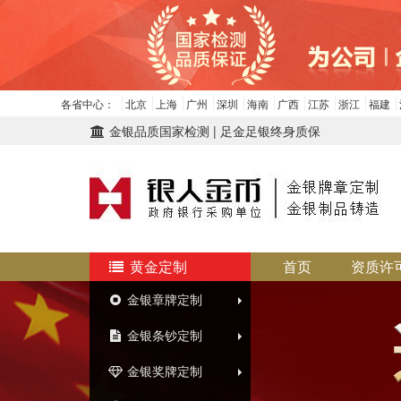
各省中心：
北京
上海
广州
深圳
海南
广西
江苏
浙江
福建
金银品质国家检测 | 足金足银终身质保
黄金定制
首页
资质许
金银章牌定制
金银条钞定制
金银奖牌定制