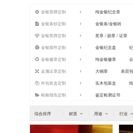
金银章牌定制
纯金银纪念章
金银条钞定制
金银条/金银砖
金银奖牌定制
奖章 / 勋章 / 证章
金银摆件定制
金银纪念盘
金银徽章定制
纯金银徽章
金属证章定制
大铜章
表层
外包装盒定制
实木包装盒
检验报告定制
鉴定检测证书
综合排序
材质
用途
行业