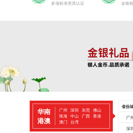
多项标准资质认证
金银
省份
华南
广州
深圳
东莞
佛山
珠海
中山
广西
香港
广
港澳
澳门
台湾
深