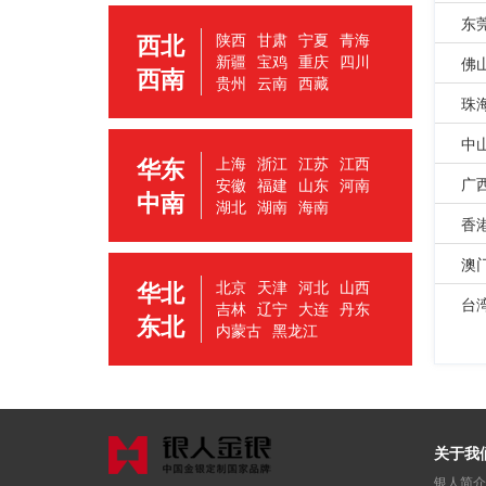
东
西北
陕西
甘肃
宁夏
青海
新疆
宝鸡
重庆
四川
佛
西南
贵州
云南
西藏
珠
中
华东
上海
浙江
江苏
江西
广
安徽
福建
山东
河南
中南
湖北
湖南
海南
香
澳
华北
北京
天津
河北
山西
台
吉林
辽宁
大连
丹东
东北
内蒙古
黑龙江
关于我
银人简介