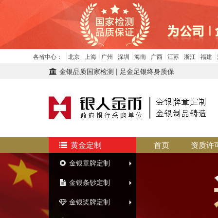
各省中心：
北京
上海
广州
深圳
海南
广西
江苏
浙江
福建
金银品质国家检测 | 足金足银终身质保
黄金定制
首页
资质许
金银章牌定制
金银条钞定制
金银奖牌定制