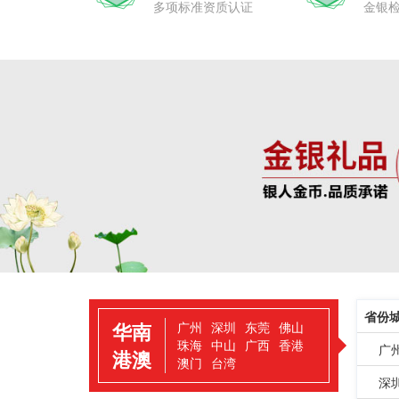
多项标准资质认证
金银
省份
华南
广州
深圳
东莞
佛山
珠海
中山
广西
香港
广
港澳
澳门
台湾
深