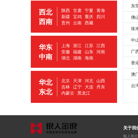
东
西北
陕西
甘肃
宁夏
青海
新疆
宝鸡
重庆
四川
佛
西南
贵州
云南
西藏
珠
中
华东
上海
浙江
江苏
江西
广
安徽
福建
山东
河南
中南
湖北
湖南
海南
香
澳
华北
北京
天津
河北
山西
台
吉林
辽宁
大连
丹东
东北
内蒙古
黑龙江
关于我
银人简介