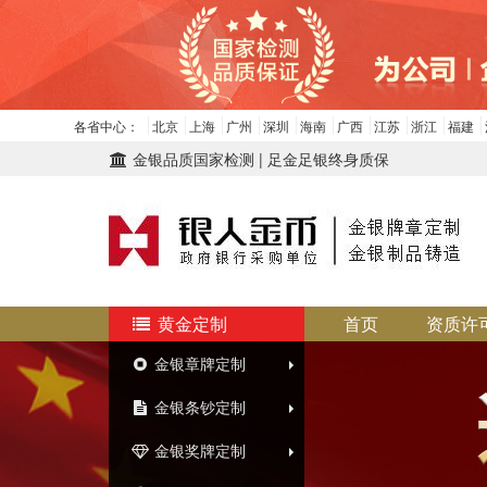
各省中心：
北京
上海
广州
深圳
海南
广西
江苏
浙江
福建
金银品质国家检测 | 足金足银终身质保
黄金定制
首页
资质许
金银章牌定制
金银条钞定制
金银奖牌定制