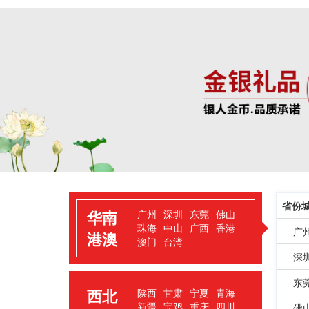
省份
华南
广州
深圳
东莞
佛山
珠海
中山
广西
香港
广
港澳
澳门
台湾
深
东
西北
陕西
甘肃
宁夏
青海