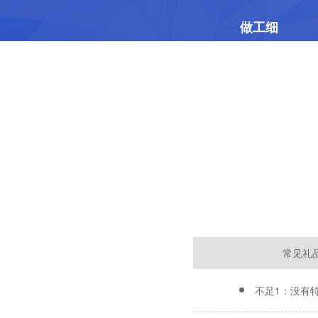
做工细
钢模铸压立体浮雕
常见礼
不足1：没有