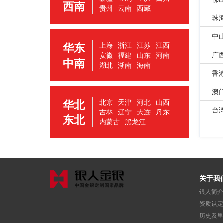
新疆
宝鸡
重庆
四川
佛
西南
贵州
云南
西藏
珠
中
华东
上海
浙江
江苏
江西
广
安徽
福建
山东
河南
中南
湖北
湖南
海南
香
澳
华北
北京
天津
河北
山西
台
吉林
辽宁
大连
丹东
东北
内蒙古
黑龙江
关于我
银人简介
资质认定