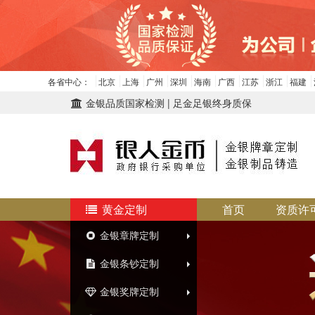
各省中心：
北京
上海
广州
深圳
海南
广西
江苏
浙江
福建
金银品质国家检测 | 足金足银终身质保
黄金定制
首页
资质许
金银章牌定制
金银条钞定制
金银奖牌定制