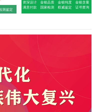
资深设计
金银品质
金银纯度
金银含量
满意付款
国家检测
权威鉴定
证书查询
检测鉴定