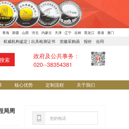
青海
新疆
山西
河北
内蒙古
天津
辽宁
吉林
黑龙江
香港
澳门
权威机构鉴定 | 出具检测证书
党徽采购函
报价
合同
政府及公共事务：
搜索
020--38354381
障
核心优势
定制流程
关于我们
程局周