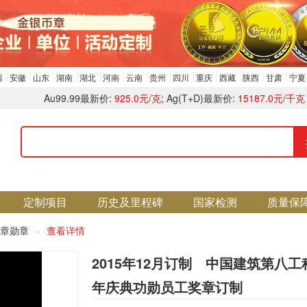
西
安徽
山东
湖南
湖北
河南
云南
贵州
四川
重庆
西藏
陕西
甘肃
宁夏
Au99.99最新价:
925.0元/克
; Ag(T+D)最新价:
15187.0元/千克
定制项目
历史及里程碑
国家检测
质量保
章勋章
查看详情
2015年12月订制 中国建筑第八工
年庆典功勋员工奖章订制