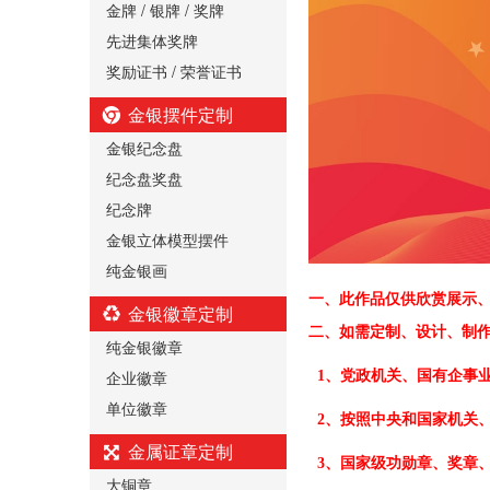
金牌 / 银牌 / 奖牌
先进集体奖牌
奖励证书 / 荣誉证书
金银摆件定制
金银纪念盘
纪念盘奖盘
纪念牌
金银立体模型摆件
纯金银画
一、
此作品仅供欣赏展示
金银徽章定制
二、
如需定制、设计、制
纯金银徽章
企业徽章
1、党政机关、国有企事
单位徽章
2、按照中央和国家机关
金属证章定制
3、国家级功勋章、奖章
大铜章