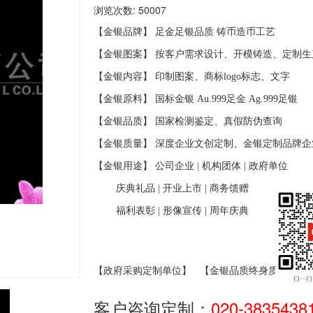
浏览次数: 50007
【金银品牌】 足金足银品质
铸币造币工艺
【金银图案】 按客户需求设计、开模铸造、定制生
【金银内容】 印制图案、商标
logo
标志、文字
【金银原料】 国标金银
Au.999
足金
Ag.999
足银
【金银品质】 国家检测鉴定、真假防伪查询
【金银质量】 深度企业文创定制、金银定制品牌企
【金银用途】 公司企业
|
机构团体
|
政府单位
庆典礼品
|
开业上市
|
商务馈赠
福利表彰
|
形像宣传
|
周年庆典
【政府采购定制单位】
【金银品质终身质保】
客户咨询定制：
020-3835438