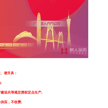
定、请开具：
;
建设兵等规定授权定点生产;
供应，不收费;