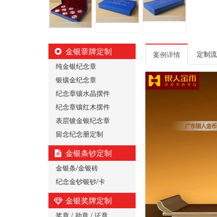
金银章牌定制
定制流
案例详情
纯金银纪念章
银镶金纪念章
纪念章镶水晶摆件
纪念章镶红木摆件
表层镀金银纪念章
留念纪念册定制
金银条钞定制
金银条/金银砖
纪念金钞银钞/卡
金银奖牌定制
奖章 / 勋章 / 证章