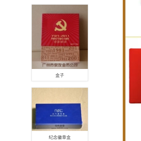
盒子
纪念徽章盒